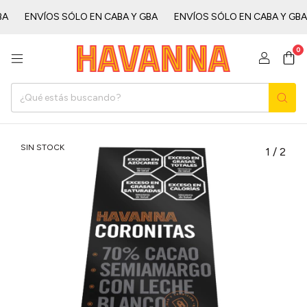
ㅤ
ENVÍOS SÓLO EN CABA Y GBAㅤㅤㅤㅤㅤ
ENVÍOS SÓLO EN CABA Y GBAㅤㅤㅤㅤㅤ
0
SIN STOCK
1
/
2