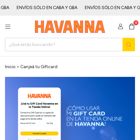
ㅤㅤㅤ
ENVÍOS SÓLO EN CABA Y GBAㅤㅤㅤㅤㅤ
ENVÍOS SÓLO EN CABA Y GBAㅤㅤㅤㅤ
0
Inicio
>
Canjeá tu Giftcard